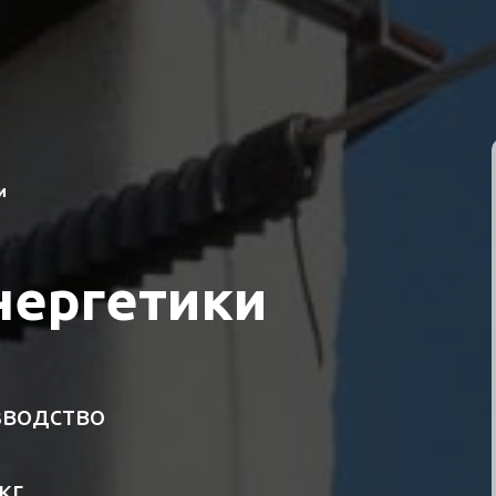
и
нергетики
зводство
кг