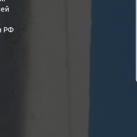
ней
и РФ