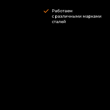
Работаем
с различными марками
сталей